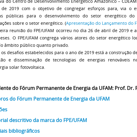
tiva do Centro de Desenvolvimento Energético Amazônico – CDEAM
de 2019 com o objetivo de congregar esforços para, via o es
icas públicas para o desenvolvimento do setor energético d
ações sobre o setor energético. (
Apresentação do Lançamento do 
eira reunião do FPE/UFAM ocorreu no dia 26 de abril de 2019 e a
eses. O FPE/UFAM congrega vários atores do setor energético local
do âmbito público quanto privado.
 os desafios estabelecidos para o ano de 2019 está a construção d
ção e disseminação de tecnologias de energias renováveis
gia solar fotovoltaica.
dente do Fórum Permanente de Energia da UFAM: Prof. Dr.
os do Fórum Permanente de Energia da UFAM
ões
ial descritivo da marca do FPE/UFAM
ais bibliográficos