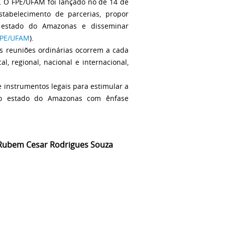
. O FPE/UFAM foi lançado no de 14 de
tabelecimento de parcerias, propor
o estado do Amazonas e disseminar
FPE/UFAM
).
s reuniões ordinárias ocorrem a cada
, regional, nacional e internacional,
e instrumentos legais para estimular a
 no estado do Amazonas com ênfase
 Rubem Cesar Rodrigues Souza