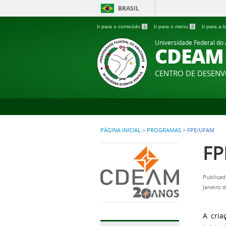
BRASIL
Ir para o conteúdo
1
Ir para o menu
2
Ir para a
Universidade Federal d
CDEAM
CENTRO DE DESEN
PÁGINA INICIAL
>
PROGRAMAS
>
FPE/UFAM
FP
Publicad
Janeiro 
A cri