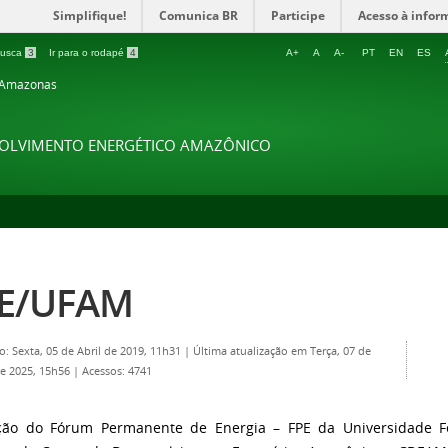
Simplifique!
Comunica BR
Participe
Acesso à infor
 busca
3
Ir para o rodapé
4
A+
A
A-
PT
EN
ES
o Amazonas
VOLVIMENTO ENERGÉTICO AMAZÔNICO
E/UFAM
o: Sexta, 05 de Abril de 2019, 11h31
|
Última atualização em Terça, 07 de
de 2025, 15h56
|
Acessos: 4741
ação do Fórum Permanente de Energia – FPE da Universidade