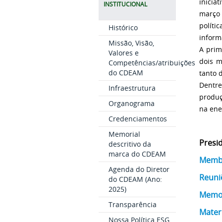
inicia
INSTITUCIONAL
março 
polít
Histórico
inform
Missão, Visão,
A prim
Valores e
dois m
Competências/atribuições
do CDEAM
tanto 
Dentre
Infraestrutura
produ
Organograma
na ener
Credenciamentos
Memorial
Presi
descritivo da
marca do CDEAM
Membr
Agenda do Diretor
Reuni
do CDEAM (Ano:
2025)
Memor
Transparência
Materi
Nossa Política ESG