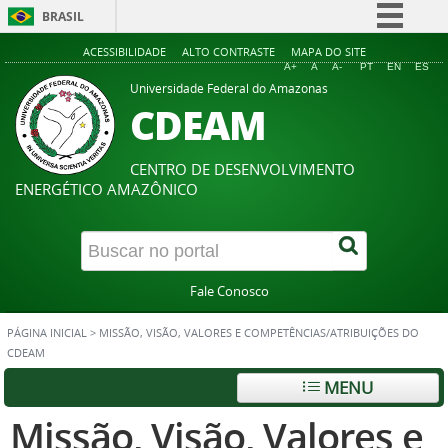
BRASIL
Simplifique!
ACESSIBILIDADE
ALTO CONTRASTE
MAPA DO SITE
A+
A
A-
PT
EN
ES
Comunica BR
Universidade Federal do Amazonas
CDEAM
Participe
Acesso à informação
CENTRO DE DESENVOLVIMENTO
Legislação
ENERGÉTICO AMAZÔNICO
Canais
Fale Conosco
PÁGINA INICIAL
>
MISSÃO, VISÃO, VALORES E COMPETÊNCIAS/ATRIBUIÇÕES DO
CDEAM
MENU
Missão, Visão, Valores e